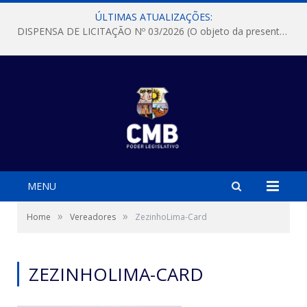
ÚLTIMAS ATUALIZAÇÕES:
DISPENSA DE LICITAÇÃO Nº 03/2026 (O objeto da presente dispensa é a escolha da proposta mais vantajosa para a aquisição, de aparelhos de ar condicionado, tipo Split, com material de instalação e fogão industrial, conforme condições, quantidades e exigências estabelecidas no termo de referencia e neste aviso de contratação direta e seus anexos)
MENU
»
»
Home
Vereadores
ZezinhoLima-Card
ZEZINHOLIMA-CARD