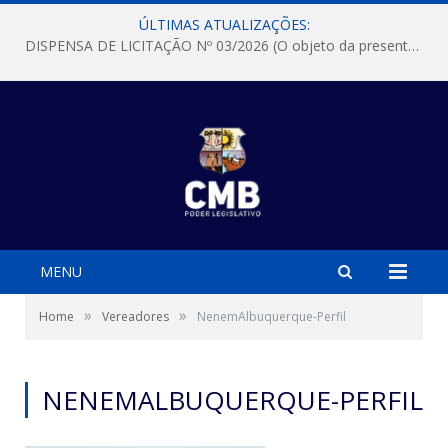
ÚLTIMAS ATUALIZAÇÕES:
DISPENSA DE LICITAÇÃO Nº 03/2026 (O objeto da presente dispensa é a escolha da proposta mais vantajosa para a aquisição, de aparelhos de ar condicionado, tipo Split, com material de instalação e fogão industrial, conforme condições, quantidades e exigências estabelecidas no termo de referencia e neste aviso de contratação direta e seus anexos)
MENU
»
»
Home
Vereadores
NenemAlbuquerque-Perfil
NENEMALBUQUERQUE-PERFIL