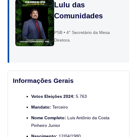
Lulu das
Comunidades
PSB • 4° Secretário da Mesa
Diretora
Informações Gerais
Votos Eleições 2024:
5.763
Mandato:
Terceiro
Nome Completo:
Luis Antônio da Costa
Pinheiro Junior
Nascimento:
12/04/1980