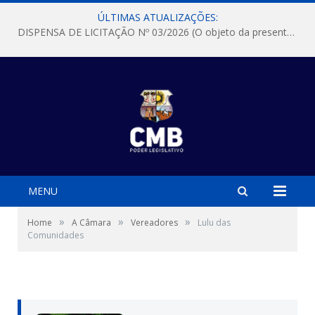
ÚLTIMAS ATUALIZAÇÕES:
DISPENSA DE LICITAÇÃO Nº 03/2026 (O objeto da presente dispensa é a escolha da proposta mais vantajosa para a aquisição, de aparelhos de ar condicionado, tipo Split, com material de instalação e fogão industrial, conforme condições, quantidades e exigências estabelecidas no termo de referencia e neste aviso de contratação direta e seus anexos)
MENU
»
»
»
Home
A Câmara
Vereadores
Lulu das
Comunidades