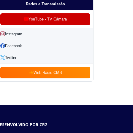
Redes e Transmissão
YouTube - TV Câmara
Instagram
Facebook
Twitter
Web Rádio CMB
ESENVOLVIDO POR CR2