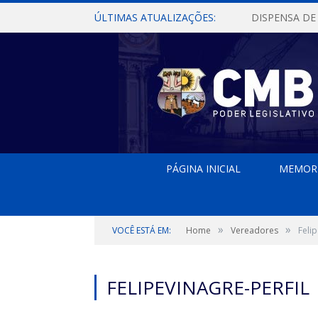
ÚLTIMAS ATUALIZAÇÕES:
PÁGINA INICIAL
MEMOR
»
»
VOCÊ ESTÁ EM:
Home
Vereadores
Felip
FELIPEVINAGRE-PERFIL