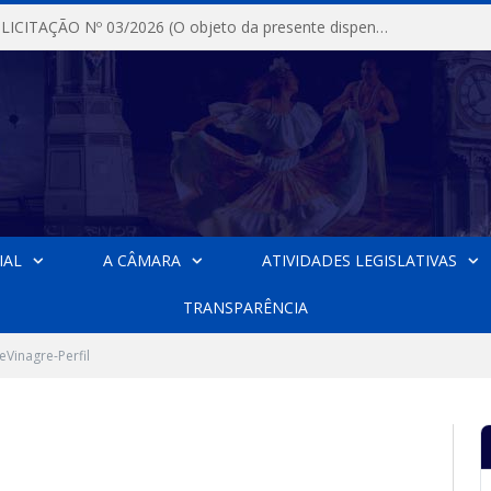
DISPENSA DE LICITAÇÃO Nº 03/2026 (O objeto da presente dispensa é a escolha da proposta mais vantajosa para a aquisição, de aparelhos de ar condicionado, tipo Split, com material de instalação e fogão industrial, conforme condições, quantidades e exigências estabelecidas no termo de referencia e neste aviso de contratação direta e seus anexos)
IAL
A CÂMARA
ATIVIDADES LEGISLATIVAS
TRANSPARÊNCIA
eVinagre-Perfil