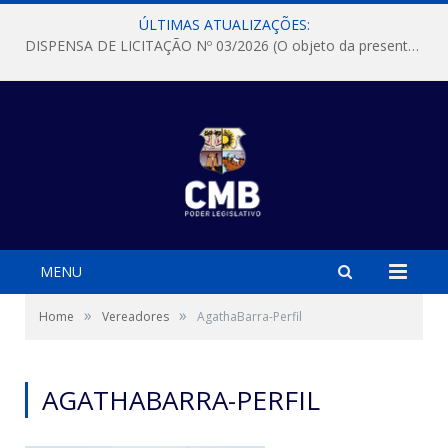
ÚLTIMAS ATUALIZAÇÕES:
DISPENSA DE LICITAÇÃO Nº 03/2026 (O objeto da presente dispensa é a escolha da proposta mais vantajosa para a aquisição, de aparelhos de ar condicionado, tipo Split, com material de instalação e fogão industrial, conforme condições, quantidades e exigências estabelecidas no termo de referencia e neste aviso de contratação direta e seus anexos)
MENU
»
»
Home
Vereadores
AgathaBarra-Perfil
AGATHABARRA-PERFIL