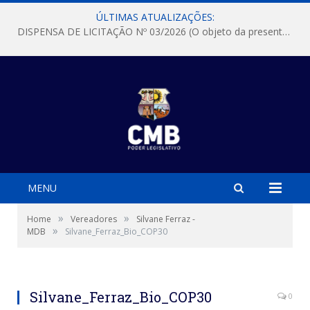
ÚLTIMAS ATUALIZAÇÕES:
DISPENSA DE LICITAÇÃO Nº 03/2026 (O objeto da presente dispensa é a escolha da proposta mais vantajosa para a aquisição, de aparelhos de ar condicionado, tipo Split, com material de instalação e fogão industrial, conforme condições, quantidades e exigências estabelecidas no termo de referencia e neste aviso de contratação direta e seus anexos)
MENU
»
»
Home
Vereadores
Silvane Ferraz -
»
MDB
Silvane_Ferraz_Bio_COP30
Silvane_Ferraz_Bio_COP30
0