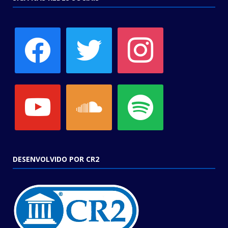
facebook
twitter
instagram
youtube
soundcloud
spotify
DESENVOLVIDO POR CR2