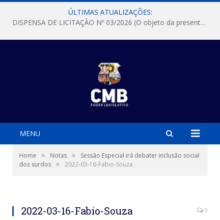
ÚLTIMAS ATUALIZAÇÕES:
DISPENSA DE LICITAÇÃO Nº 03/2026 (O objeto da presente dispensa é a escolha da proposta mais vantajosa para a aquisição, de aparelhos de ar condicionado, tipo Split, com material de instalação e fogão industrial, conforme condições, quantidades e exigências estabelecidas no termo de referencia e neste aviso de contratação direta e seus anexos)
MENU
»
»
Home
Notas
Sessão Especial irá debater inclusão social
»
dos surdos
2022-03-16-Fabio-Souza
2022-03-16-Fabio-Souza
0