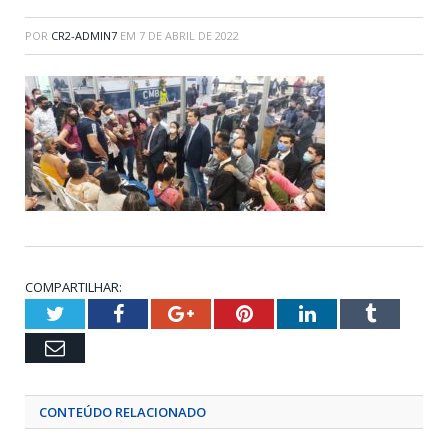
POR
CR2-ADMIN7
EM
7 DE ABRIL DE 2022
COMPARTILHAR:
Twitter
Facebook
Google+
Pinterest
LinkedIn
Tumblr
Email
CONTEÚDO RELACIONADO