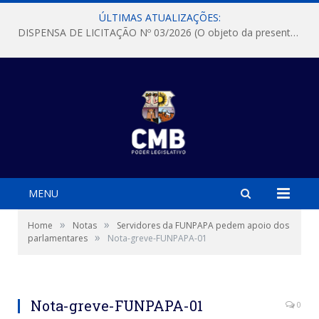
ÚLTIMAS ATUALIZAÇÕES:
DISPENSA DE LICITAÇÃO Nº 03/2026 (O objeto da presente dispensa é a escolha da proposta mais vantajosa para a aquisição, de aparelhos de ar condicionado, tipo Split, com material de instalação e fogão industrial, conforme condições, quantidades e exigências estabelecidas no termo de referencia e neste aviso de contratação direta e seus anexos)
MENU
»
»
Home
Notas
Servidores da FUNPAPA pedem apoio dos
»
parlamentares
Nota-greve-FUNPAPA-01
Nota-greve-FUNPAPA-01
0