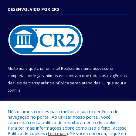
DESENVOLVIDO POR CR2
Muito mais que criar um site! Realizamos uma assessoria
completa, onde garantimos em contrato que todas as exigências
das leis de transparência pública serão atendidas. Clique aqui e
confira.
Conheça o
Programa Nacional de Transparência
Nós usamos cookies para melhorar sua experiência de
navegação no portal. Ao utilizar nosso portal, você
concorda com a política de monitoramento de cookies.
Para ter mais informações sobre como isso é feito, acesse
Política de cookies (
Leia mais
). Se você concorda, clique em
Todos os direitos reservados a Câmara Municipal de Belém.