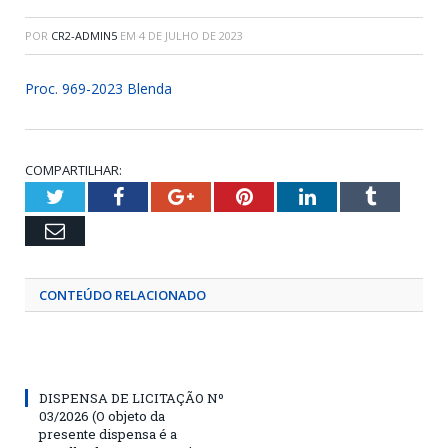
POR
CR2-ADMIN5
EM
4 DE JULHO DE 2023
Proc. 969-2023 Blenda
COMPARTILHAR:
Twitter
Facebook
Google+
Pinterest
LinkedIn
Tumblr
Email
CONTEÚDO RELACIONADO
DISPENSA DE LICITAÇÃO Nº
03/2026 (O objeto da
presente dispensa é a