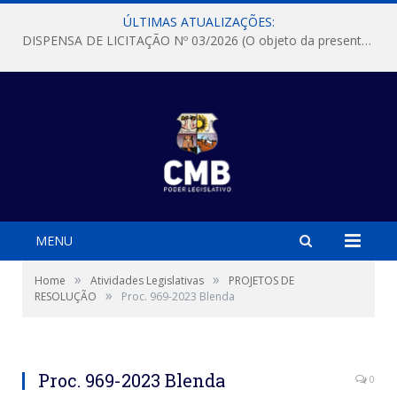
ÚLTIMAS ATUALIZAÇÕES:
DISPENSA DE LICITAÇÃO Nº 03/2026 (O objeto da presente dispensa é a escolha da proposta mais vantajosa para a aquisição, de aparelhos de ar condicionado, tipo Split, com material de instalação e fogão industrial, conforme condições, quantidades e exigências estabelecidas no termo de referencia e neste aviso de contratação direta e seus anexos)
MENU
»
»
Home
Atividades Legislativas
PROJETOS DE
»
RESOLUÇÃO
Proc. 969-2023 Blenda
Proc. 969-2023 Blenda
0