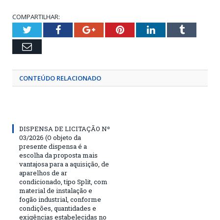
COMPARTILHAR:
Twitter
Facebook
Google+
Pinterest
LinkedIn
Tumblr
Email
CONTEÚDO RELACIONADO
DISPENSA DE LICITAÇÃO Nº
03/2026 (O objeto da
presente dispensa é a
escolha da proposta mais
vantajosa para a aquisição, de
aparelhos de ar
condicionado, tipo Split, com
material de instalação e
fogão industrial, conforme
condições, quantidades e
exigências estabelecidas no