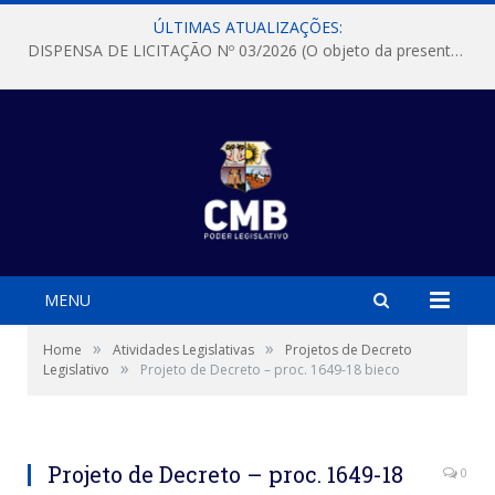
ÚLTIMAS ATUALIZAÇÕES:
DISPENSA DE LICITAÇÃO Nº 03/2026 (O objeto da presente dispensa é a escolha da proposta mais vantajosa para a aquisição, de aparelhos de ar condicionado, tipo Split, com material de instalação e fogão industrial, conforme condições, quantidades e exigências estabelecidas no termo de referencia e neste aviso de contratação direta e seus anexos)
MENU
»
»
Home
Atividades Legislativas
Projetos de Decreto
»
Legislativo
Projeto de Decreto – proc. 1649-18 bieco
Projeto de Decreto – proc. 1649-18
0