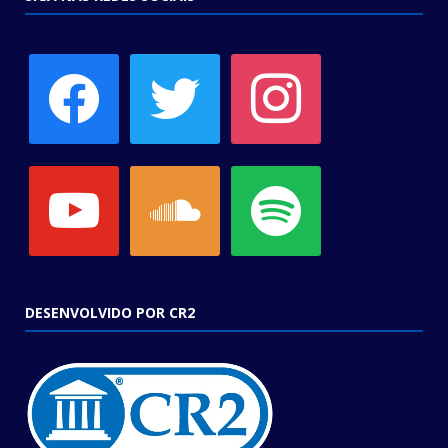
facebook
twitter
instagram
youtube
soundcloud
spotify
DESENVOLVIDO POR CR2