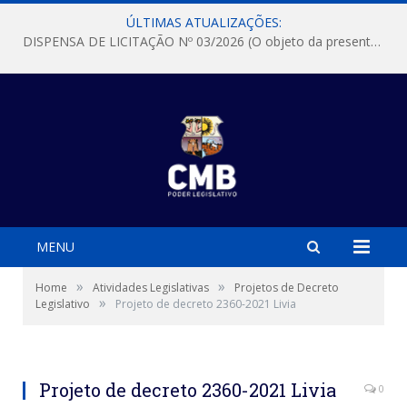
ÚLTIMAS ATUALIZAÇÕES:
DISPENSA DE LICITAÇÃO Nº 03/2026 (O objeto da presente dispensa é a escolha da proposta mais vantajosa para a aquisição, de aparelhos de ar condicionado, tipo Split, com material de instalação e fogão industrial, conforme condições, quantidades e exigências estabelecidas no termo de referencia e neste aviso de contratação direta e seus anexos)
MENU
»
»
Home
Atividades Legislativas
Projetos de Decreto
»
Legislativo
Projeto de decreto 2360-2021 Livia
Projeto de decreto 2360-2021 Livia
0