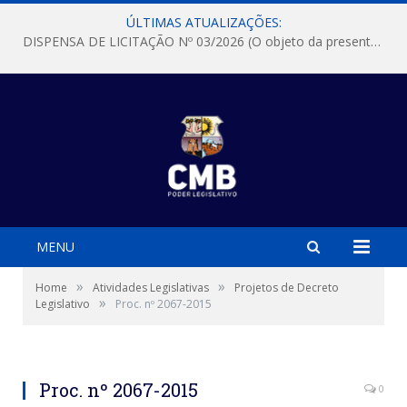
ÚLTIMAS ATUALIZAÇÕES:
DISPENSA DE LICITAÇÃO Nº 03/2026 (O objeto da presente dispensa é a escolha da proposta mais vantajosa para a aquisição, de aparelhos de ar condicionado, tipo Split, com material de instalação e fogão industrial, conforme condições, quantidades e exigências estabelecidas no termo de referencia e neste aviso de contratação direta e seus anexos)
MENU
»
»
Home
Atividades Legislativas
Projetos de Decreto
»
Legislativo
Proc. nº 2067-2015
Proc. nº 2067-2015
0