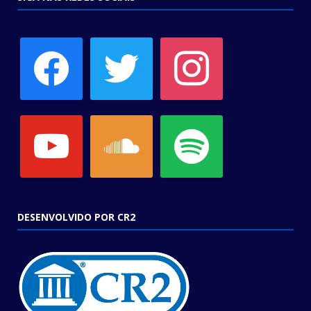
facebook
twitter
instagram
youtube
soundcloud
spotify
DESENVOLVIDO POR CR2