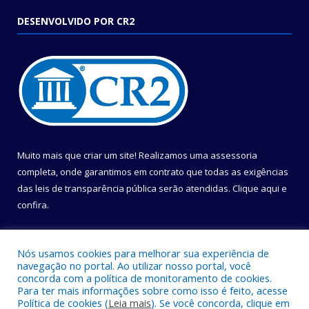
DESENVOLVIDO POR CR2
Muito mais que criar um site! Realizamos uma assessoria
completa, onde garantimos em contrato que todas as exigências
das leis de transparência pública serão atendidas. Clique aqui e
confira.
Conheça o
Programa Nacional de Transparência
Nós usamos cookies para melhorar sua experiência de
navegação no portal. Ao utilizar nosso portal, você
concorda com a política de monitoramento de cookies.
Para ter mais informações sobre como isso é feito, acesse
Política de cookies (
Leia mais
). Se você concorda, clique em
Todos os direitos reservados a Câmara Municipal de Belém.