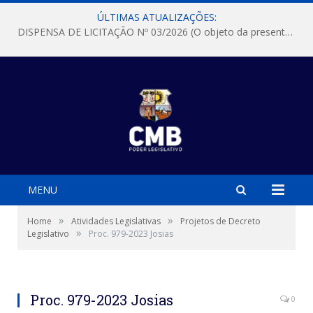
ÚLTIMAS ATUALIZAÇÕES:
DISPENSA DE LICITAÇÃO Nº 03/2026 (O objeto da presente dispensa é a escolha da proposta mais vantajosa para a aquisição, de aparelhos de ar condicionado, tipo Split, com material de instalação e fogão industrial, conforme condições, quantidades e exigências estabelecidas no termo de referencia e neste aviso de contratação direta e seus anexos)
MENU
»
»
Home
Atividades Legislativas
Projetos de Decreto
»
Legislativo
Proc. 979-2023 Josias
Proc. 979-2023 Josias
0