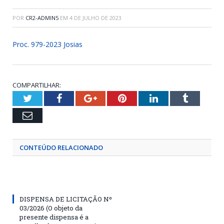
POR
CR2-ADMIN5
EM
4 DE JULHO DE 2023
Proc. 979-2023 Josias
COMPARTILHAR:
Twitter
Facebook
Google+
Pinterest
LinkedIn
Tumblr
Email
CONTEÚDO RELACIONADO
DISPENSA DE LICITAÇÃO Nº
03/2026 (O objeto da
presente dispensa é a