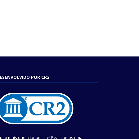
ESENVOLVIDO POR CR2
uito mais que criar um site! Realizamos uma