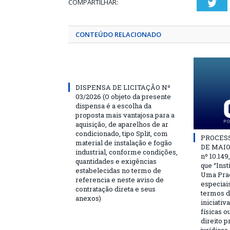
COMPARTILHAR:
Twi
CONTEÚDO RELACIONADO
DISPENSA DE LICITAÇÃO Nº
03/2026 (O objeto da presente
dispensa é a escolha da
proposta mais vantajosa para a
aquisição, de aparelhos de ar
condicionado, tipo Split, com
PROCESSO
material de instalação e fogão
DE MAIO 
industrial, conforme condições,
nº 10.149
quantidades e exigências
que “Ins
estabelecidas no termo de
Uma Praç
referencia e neste aviso de
especiai
contratação direta e seus
termos d
anexos)
iniciativ
físicas o
direito 