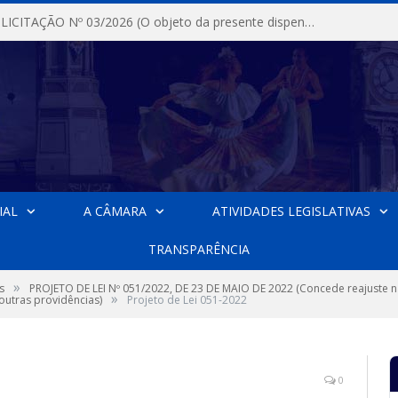
DISPENSA DE LICITAÇÃO Nº 03/2026 (O objeto da presente dispensa é a escolha da proposta mais vantajosa para a aquisição, de aparelhos de ar condicionado, tipo Split, com material de instalação e fogão industrial, conforme condições, quantidades e exigências estabelecidas no termo de referencia e neste aviso de contratação direta e seus anexos)
IAL
A CÂMARA
ATIVIDADES LEGISLATIVAS
TRANSPARÊNCIA
»
s
PROJETO DE LEI Nº 051/2022, DE 23 DE MAIO DE 2022 (Concede reajuste 
»
outras providências)
Projeto de Lei 051-2022
0