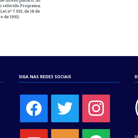
 de direito público, no
o referido Programa;
Lei nº 7.553, de 18 de
 de 1991)
SIGA NAS REDES SOCIAIS
D
facebook
twitter
instagram
youtube
soundcloud
spotify
M