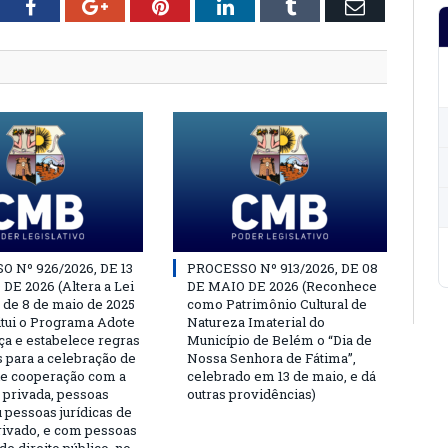
tter
Facebook
Google+
Pinterest
LinkedIn
Tumblr
Email
 Nº 926/2026, DE 13
PROCESSO Nº 913/2026, DE 08
DE 2026 (Altera a Lei
DE MAIO DE 2026 (Reconhece
, de 8 de maio de 2025
como Patrimônio Cultural de
titui o Programa Adote
Natureza Imaterial do
a e estabelece regras
Município de Belém o “Dia de
s para a celebração de
Nossa Senhora de Fátima”,
e cooperação com a
celebrado em 13 de maio, e dá
a privada, pessoas
outras providências)
u pessoas jurídicas de
privado, e com pessoas