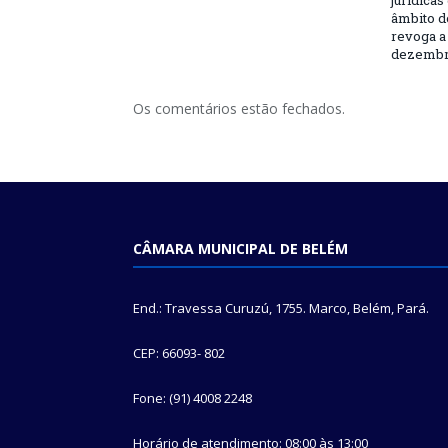
jurídicas
âmbito d
revoga a 
dezembro
Os comentários estão fechados.
CÂMARA MUNICIPAL DE BELÉM
End.: Travessa Curuzú, 1755. Marco, Belém, Pará.
CEP: 66093- 802
Fone: (91) 4008 2248
Horário de atendimento: 08:00 às 13:00