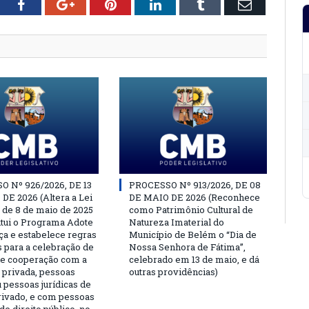
tter
Facebook
Google+
Pinterest
LinkedIn
Tumblr
Email
 Nº 926/2026, DE 13
PROCESSO Nº 913/2026, DE 08
DE 2026 (Altera a Lei
DE MAIO DE 2026 (Reconhece
, de 8 de maio de 2025
como Patrimônio Cultural de
titui o Programa Adote
Natureza Imaterial do
a e estabelece regras
Município de Belém o “Dia de
s para a celebração de
Nossa Senhora de Fátima”,
e cooperação com a
celebrado em 13 de maio, e dá
a privada, pessoas
outras providências)
u pessoas jurídicas de
privado, e com pessoas