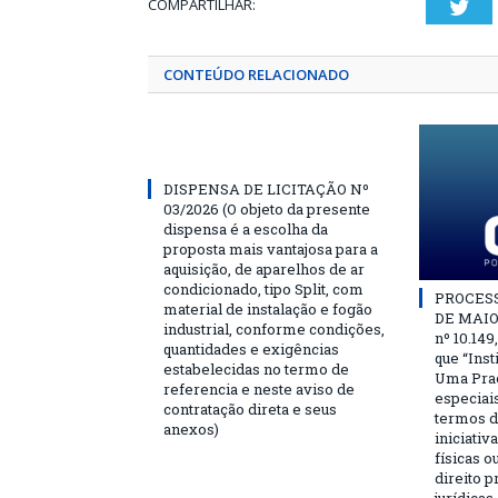
COMPARTILHAR:
Twi
CONTEÚDO RELACIONADO
DISPENSA DE LICITAÇÃO Nº
03/2026 (O objeto da presente
dispensa é a escolha da
proposta mais vantajosa para a
aquisição, de aparelhos de ar
condicionado, tipo Split, com
PROCESSO
material de instalação e fogão
DE MAIO 
industrial, conforme condições,
nº 10.149
quantidades e exigências
que “Ins
estabelecidas no termo de
Uma Praç
referencia e neste aviso de
especiai
contratação direta e seus
termos d
anexos)
iniciativ
físicas o
direito 