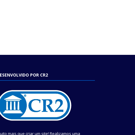
ESENVOLVIDO POR CR2
uito mais que criar um site! Realizamos uma