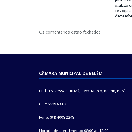
jurídicas
âmbito d
revoga a 
dezembro
Os comentários estão fechados.
CÂMARA MUNICIPAL DE BELÉM
End.: Travessa Curuzú, 1755. Marco, Belém, Pará.
CEP: 66093- 802
Fone: (91) 4008 2248
Horário de atendimento: 08:00 às 13:00