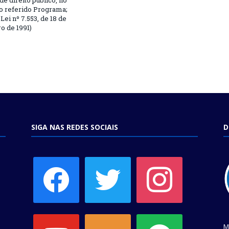
 de direito público, no
o referido Programa;
Lei nº 7.553, de 18 de
 de 1991)
SIGA NAS REDES SOCIAIS
D
facebook
twitter
instagram
youtube
soundcloud
spotify
M