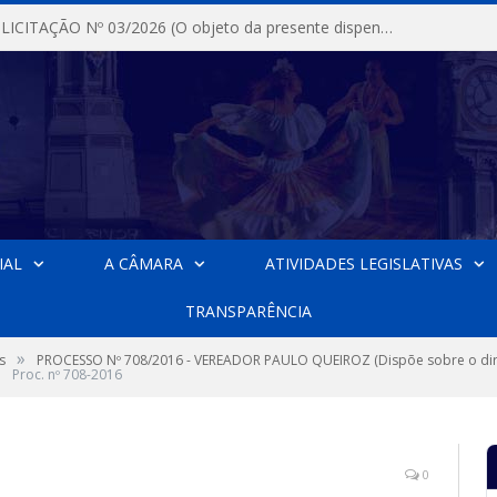
DISPENSA DE LICITAÇÃO Nº 03/2026 (O objeto da presente dispensa é a escolha da proposta mais vantajosa para a aquisição, de aparelhos de ar condicionado, tipo Split, com material de instalação e fogão industrial, conforme condições, quantidades e exigências estabelecidas no termo de referencia e neste aviso de contratação direta e seus anexos)
IAL
A CÂMARA
ATIVIDADES LEGISLATIVAS
TRANSPARÊNCIA
»
s
PROCESSO Nº 708/2016 - VEREADOR PAULO QUEIROZ (Dispõe sobre o dire
»
Proc. nº 708-2016
0