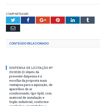
COMPARTILHAR:
Twitter
Facebook
Google+
Pinterest
LinkedIn
Tumblr
Email
CONTEÚDO RELACIONADO
DISPENSA DE LICITAÇÃO Nº
03/2026 (O objeto da
presente dispensa é a
escolha da proposta mais
vantajosa para a aquisição, de
aparelhos de ar
condicionado, tipo Split, com
material de instalação e
fogão industrial, conforme