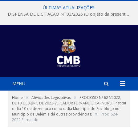
ÚLTIMAS ATUALIZAÇÕES:
DISPENSA DE LICITAÇÃO Nº 03/2026 (O objeto da presente dispensa é a escolha da proposta mais vantajosa para a aquisição, de aparelhos de ar condicionado, tipo Split, com material de instalação e fogão industrial, conforme condições, quantidades e exigências estabelecidas no termo de referencia e neste aviso de contratação direta e seus anexos)
MENU
»
»
Home
Atividades Legislativas
PROCESSO Nº 624/2022,
DE 13 DE ABRIL DE 2022-VEREADOR FERNANDO CARNEIRO (Institui
o dia 10 de dezembro como o dia Municipal do Sociólogo no
»
Município de Belém e dá outras providências)
Proc. 624-
2022 Fernando