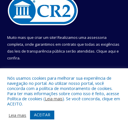
Muito mais que criar um site! Realizamos uma assessoria
completa, onde garantimos em contrato que todas as exigências
das leis de transparência pública serão atendidas. Clique aqui e
confira.
Conheça o
Programa Nacional de Transparência
Nós usamos cookies para melhorar sua experiência de
navegação no portal. Ao utilizar nosso portal, você
concorda com a política de monitoramento de cookies.
Para ter mais informações sobre como isso é feito, acesse
Política de cookies (
Leia mais
). Se você concorda, clique em
Todos os direitos reservados a Câmara Municipal de Belém.
ACEITO.
Mapa do Site
Acessar Área Administrativa
ACEITAR
Leia mais
Acessar Webmail