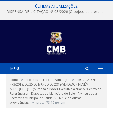
ÚLTIMAS ATUALIZAÇÕES:
DISPENSA DE LICITAÇÃO Nº 03/2026 (O objeto da presente dispensa é a escolha da proposta mais vantajosa para a aquisição, de aparelhos de ar condicionado, tipo Split, com material de instalação e fogão industrial, conforme condições, quantidades e exigências estabelecidas no termo de referencia e neste aviso de contratação direta e seus anexos)
MENU
»
»
Home
Projetos de Lei em Tramitação
PROCESSO Nº
473/2019, DE 25 DE MARÇO DE 2019-VEREADOR NENÉM
ALBUQUERQUE (Autoriza o Poder Executivo a criar o "Centro de
Referência em Diabetes do Município de Belém", vinculado à
Secretaria Municipal de Saúde (SESMA) e dá outras
»
providências)
proc. 473-19 nenem