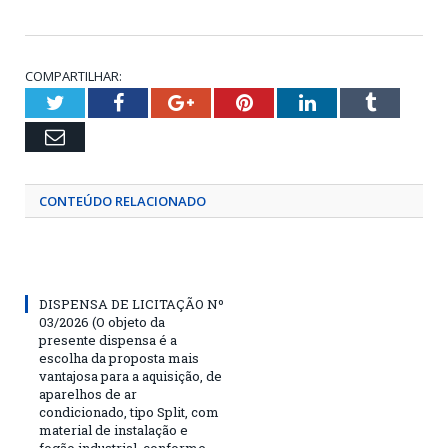
COMPARTILHAR:
Twitter
Facebook
Google+
Pinterest
LinkedIn
Tumblr
Email
CONTEÚDO RELACIONADO
DISPENSA DE LICITAÇÃO Nº
03/2026 (O objeto da
presente dispensa é a
escolha da proposta mais
vantajosa para a aquisição, de
aparelhos de ar
condicionado, tipo Split, com
material de instalação e