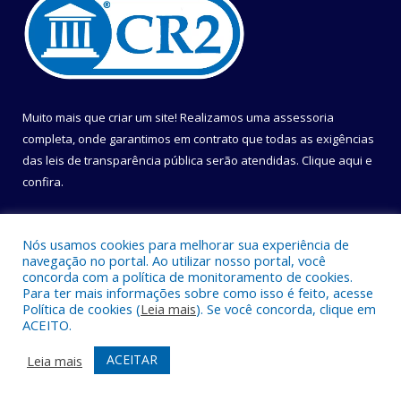
Muito mais que criar um site! Realizamos uma assessoria
completa, onde garantimos em contrato que todas as exigências
das leis de transparência pública serão atendidas. Clique aqui e
confira.
Conheça o
Programa Nacional de Transparência
Nós usamos cookies para melhorar sua experiência de
navegação no portal. Ao utilizar nosso portal, você
concorda com a política de monitoramento de cookies.
Para ter mais informações sobre como isso é feito, acesse
Política de cookies (
Leia mais
). Se você concorda, clique em
Todos os direitos reservados a Câmara Municipal de Belém.
ACEITO.
Mapa do Site
Acessar Área Administrativa
ACEITAR
Leia mais
Acessar Webmail