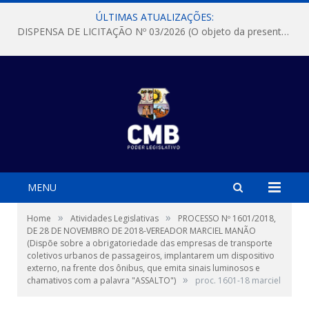
ÚLTIMAS ATUALIZAÇÕES:
DISPENSA DE LICITAÇÃO Nº 03/2026 (O objeto da presente dispensa é a escolha da proposta mais vantajosa para a aquisição, de aparelhos de ar condicionado, tipo Split, com material de instalação e fogão industrial, conforme condições, quantidades e exigências estabelecidas no termo de referencia e neste aviso de contratação direta e seus anexos)
MENU
»
»
Home
Atividades Legislativas
PROCESSO Nº 1601/2018,
DE 28 DE NOVEMBRO DE 2018-VEREADOR MARCIEL MANÃO
(Dispõe sobre a obrigatoriedade das empresas de transporte
coletivos urbanos de passageiros, implantarem um dispositivo
externo, na frente dos ônibus, que emita sinais luminosos e
»
chamativos com a palavra "ASSALTO")
proc. 1601-18 marciel