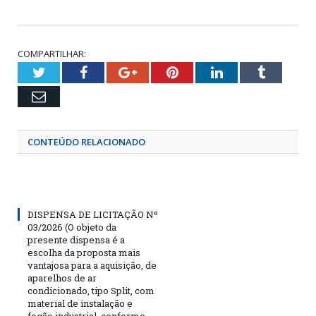
COMPARTILHAR:
Twitter
Facebook
Google+
Pinterest
LinkedIn
Tumblr
Email
CONTEÚDO RELACIONADO
DISPENSA DE LICITAÇÃO Nº
03/2026 (O objeto da
presente dispensa é a
escolha da proposta mais
vantajosa para a aquisição, de
aparelhos de ar
condicionado, tipo Split, com
material de instalação e