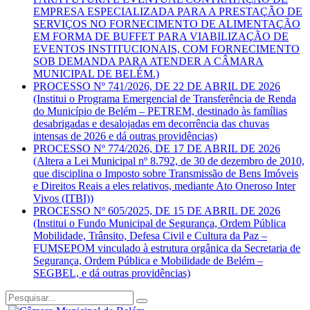
EMPRESA ESPECIALIZADA PARA A PRESTAÇÃO DE
SERVIÇOS NO FORNECIMENTO DE ALIMENTAÇÃO
EM FORMA DE BUFFET PARA VIABILIZAÇÃO DE
EVENTOS INSTITUCIONAIS, COM FORNECIMENTO
SOB DEMANDA PARA ATENDER A CÂMARA
MUNICIPAL DE BELÉM.)
PROCESSO Nº 741/2026, DE 22 DE ABRIL DE 2026
(Institui o Programa Emergencial de Transferência de Renda
do Município de Belém – PETREM, destinado às famílias
desabrigadas e desalojadas em decorrência das chuvas
intensas de 2026 e dá outras providências)
PROCESSO Nº 774/2026, DE 17 DE ABRIL DE 2026
(Altera a Lei Municipal nº 8.792, de 30 de dezembro de 2010,
que disciplina o Imposto sobre Transmissão de Bens Imóveis
e Direitos Reais a eles relativos, mediante Ato Oneroso Inter
Vivos (ITBI))
PROCESSO Nº 605/2025, DE 15 DE ABRIL DE 2026
(Institui o Fundo Municipal de Segurança, Ordem Pública
Mobilidade, Trânsito, Defesa Civil e Cultura da Paz –
FUMSEPOM vinculado à estrutura orgânica da Secretaria de
Segurança, Ordem Pública e Mobilidade de Belém –
SEGBEL, e dá outras providências)