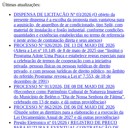
Últimas atualizações:
DISPENSA DE LICITAÇÃO Nº 03/2026 (O objeto da
presente dispensa é a escolha da proposta mais vantajosa para
a aquisição, de aparelhos de ar condicionado, tipo Split, com
material de instalação e fogão industrial, conforme condições,
quantidades e exigências estabelecidas no termo de referencia
e neste aviso de contratação direta e seus anexos)
PROCESSO Nº 926/2026, DE 13 DE MAIO DE 2026
(Altera a Lei nº 10.149, de 8 de maio de 2025 que “Institui o
Programa Adote Uma Praça e estabelece regras especiais para
a celebração de termos de cooperação com a iniciativa
privada, pessoas físicas ou pessoas jurídicas de direito
privado, e com pessoas jurídicas de direito público, no âmbito
do referido Programa; revoga a Lei nº 7.553, de 18 de
dezembro de 1991)
PROCESSO Nº 913/2026, DE 08 DE MAIO DE 2026
(Reconhece como Patrimônio Cultural de Natureza Imaterial
do Município de Belém o “Dia de Nossa Senhora de Fátima”,
celebrado em 13 de maio, e dá outras providências)
PROCESSO Nº 862/2026, DE 06 DE MAIO DE 2026
(Dispõe sobre as diretrizes para a elaboração e a execução da
Lei Orçamentário Anual de 2027 e dá outras providências)
Pregão Eletronico nº 01/2026 ( REGISTRO DE PREÇO
PARA FUTURA E EVENTUAL CONTRATAÇÃO DE