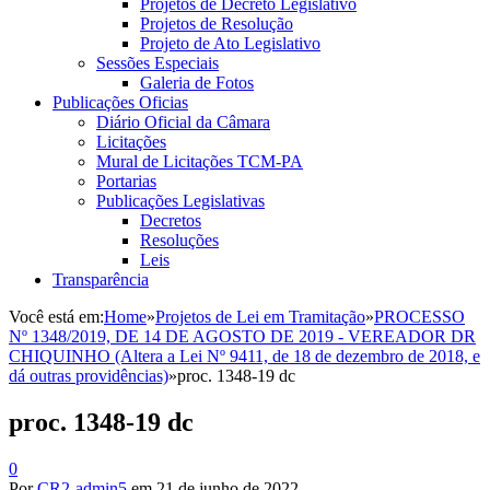
Projetos de Decreto Legislativo
Projetos de Resolução
Projeto de Ato Legislativo
Sessões Especiais
Galeria de Fotos
Publicações Oficias
Diário Oficial da Câmara
Licitações
Mural de Licitações TCM-PA
Portarias
Publicações Legislativas
Decretos
Resoluções
Leis
Transparência
Você está em:
Home
»
Projetos de Lei em Tramitação
»
PROCESSO
Nº 1348/2019, DE 14 DE AGOSTO DE 2019 - VEREADOR DR
CHIQUINHO (Altera a Lei Nº 9411, de 18 de dezembro de 2018, e
dá outras providências)
»
proc. 1348-19 dc
proc. 1348-19 dc
0
Por
CR2-admin5
em
21 de junho de 2022