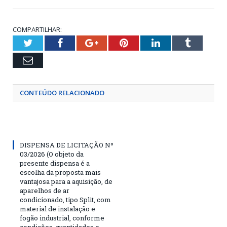
COMPARTILHAR:
Twitter
Facebook
Google+
Pinterest
LinkedIn
Tumblr
Email
CONTEÚDO RELACIONADO
DISPENSA DE LICITAÇÃO Nº
03/2026 (O objeto da
presente dispensa é a
escolha da proposta mais
vantajosa para a aquisição, de
aparelhos de ar
condicionado, tipo Split, com
material de instalação e
fogão industrial, conforme