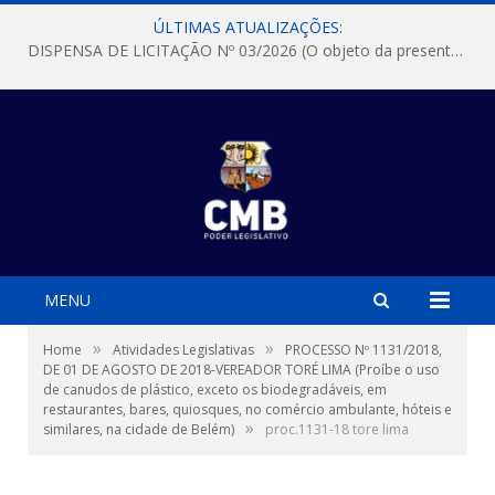
ÚLTIMAS ATUALIZAÇÕES:
DISPENSA DE LICITAÇÃO Nº 03/2026 (O objeto da presente dispensa é a escolha da proposta mais vantajosa para a aquisição, de aparelhos de ar condicionado, tipo Split, com material de instalação e fogão industrial, conforme condições, quantidades e exigências estabelecidas no termo de referencia e neste aviso de contratação direta e seus anexos)
MENU
»
»
Home
Atividades Legislativas
PROCESSO Nº 1131/2018,
DE 01 DE AGOSTO DE 2018-VEREADOR TORÉ LIMA (Proíbe o uso
de canudos de plástico, exceto os biodegradáveis, em
restaurantes, bares, quiosques, no comércio ambulante, hóteis e
»
similares, na cidade de Belém)
proc.1131-18 tore lima