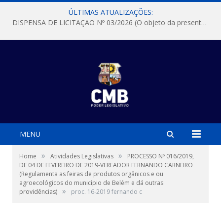
ÚLTIMAS ATUALIZAÇÕES:
DISPENSA DE LICITAÇÃO Nº 03/2026 (O objeto da presente dispensa é a escolha da proposta mais vantajosa para a aquisição, de aparelhos de ar condicionado, tipo Split, com material de instalação e fogão industrial, conforme condições, quantidades e exigências estabelecidas no termo de referencia e neste aviso de contratação direta e seus anexos)
MENU
»
»
Home
Atividades Legislativas
PROCESSO Nº 016/2019,
DE 04 DE FEVEREIRO DE 2019-VEREADOR FERNANDO CARNEIRO
(Regulamenta as feiras de produtos orgânicos e ou
agroecológicos do município de Belém e dá outras
»
providências)
proc. 16-2019 fernando c