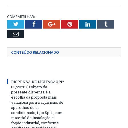
COMPARTILHAR:
Twitter
Facebook
Google+
Pinterest
LinkedIn
Tumblr
Email
CONTEÚDO RELACIONADO
DISPENSA DE LICITAÇÃO Nº
03/2026 (O objeto da
presente dispensa é a
escolha da proposta mais
vantajosa para a aquisição, de
aparelhos de ar
condicionado, tipo Split, com
material de instalação e
fogão industrial, conforme