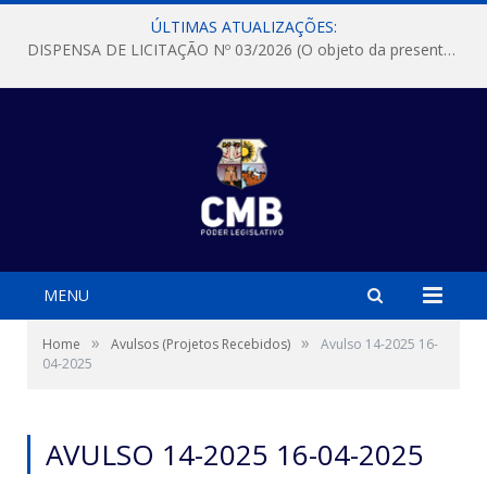
ÚLTIMAS ATUALIZAÇÕES:
DISPENSA DE LICITAÇÃO Nº 03/2026 (O objeto da presente dispensa é a escolha da proposta mais vantajosa para a aquisição, de aparelhos de ar condicionado, tipo Split, com material de instalação e fogão industrial, conforme condições, quantidades e exigências estabelecidas no termo de referencia e neste aviso de contratação direta e seus anexos)
MENU
»
»
Home
Avulsos (Projetos Recebidos)
Avulso 14-2025 16-
04-2025
AVULSO 14-2025 16-04-2025