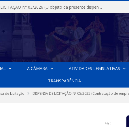
DISPENSA DE LICITAÇÃO Nº 03/2026 (O objeto da presente dispensa é a escolha da proposta mais vantajosa para a aquisição, de aparelhos de ar condicionado, tipo Split, com material de instalação e fogão industrial, conforme condições, quantidades e exigências estabelecidas no termo de referencia e neste aviso de contratação direta e seus anexos)
IAL
A CÂMARA
ATIVIDADES LEGISLATIVAS
TRANSPARÊNCIA
»
sa de Licitação
DISPENSA DE LICITAÇÃO Nº 05/2025 (Contratação de empre
0