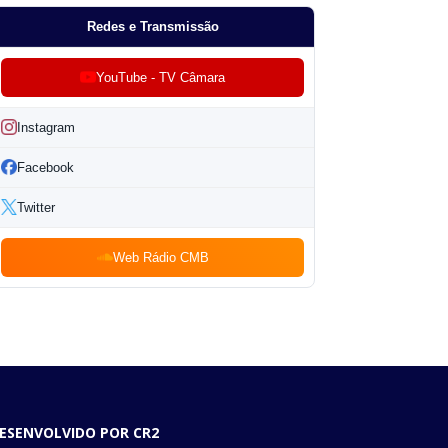
Redes e Transmissão
YouTube - TV Câmara
Instagram
Facebook
Twitter
Web Rádio CMB
ESENVOLVIDO POR CR2