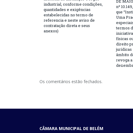
DE MAIO 
industrial, conforme condições,
nº 10.149
quantidades e exigências
que “Ins
estabelecidas no termo de
Uma Praç
referencia e neste aviso de
especiai
contratação direta e seus
termos d
anexos)
iniciativ
físicas o
direito 
jurídicas
âmbito d
revoga a 
dezembro
Os comentários estão fechados.
CÂMARA MUNICIPAL DE BELÉM