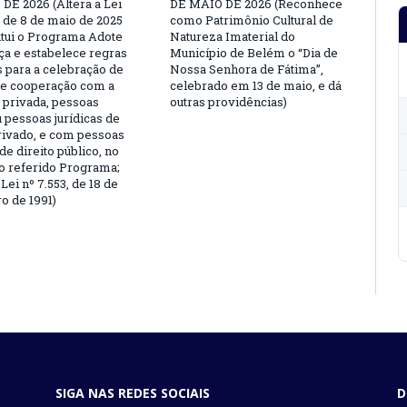
DE 2026 (Altera a Lei
DE MAIO DE 2026 (Reconhece
, de 8 de maio de 2025
como Patrimônio Cultural de
titui o Programa Adote
Natureza Imaterial do
a e estabelece regras
Município de Belém o “Dia de
s para a celebração de
Nossa Senhora de Fátima”,
e cooperação com a
celebrado em 13 de maio, e dá
a privada, pessoas
outras providências)
u pessoas jurídicas de
privado, e com pessoas
 de direito público, no
o referido Programa;
Lei nº 7.553, de 18 de
 de 1991)
SIGA NAS REDES SOCIAIS
D