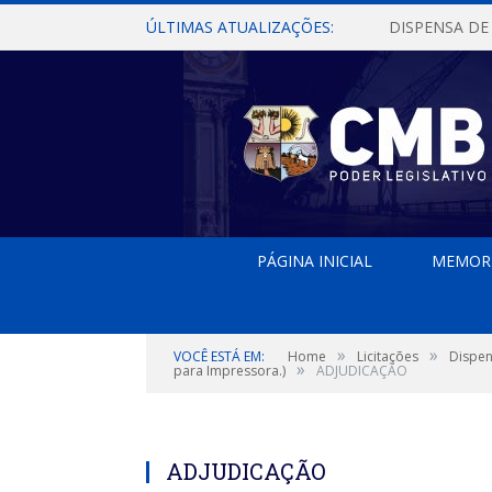
ÚLTIMAS ATUALIZAÇÕES:
PÁGINA INICIAL
MEMOR
»
»
VOCÊ ESTÁ EM:
Home
Licitações
Dispen
»
para Impressora.)
ADJUDICAÇÃO
ADJUDICAÇÃO