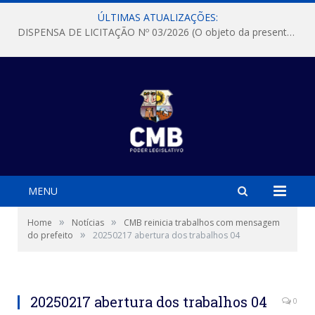
ÚLTIMAS ATUALIZAÇÕES:
DISPENSA DE LICITAÇÃO Nº 03/2026 (O objeto da presente dispensa é a escolha da proposta mais vantajosa para a aquisição, de aparelhos de ar condicionado, tipo Split, com material de instalação e fogão industrial, conforme condições, quantidades e exigências estabelecidas no termo de referencia e neste aviso de contratação direta e seus anexos)
MENU
»
»
Home
Notícias
CMB reinicia trabalhos com mensagem
»
do prefeito
20250217 abertura dos trabalhos 04
20250217 abertura dos trabalhos 04
0