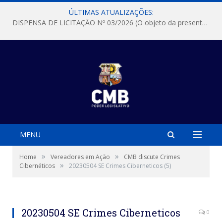
ÚLTIMAS ATUALIZAÇÕES:
DISPENSA DE LICITAÇÃO Nº 03/2026 (O objeto da presente dispensa é a escolha da proposta mais vantajosa para a aquisição, de aparelhos de ar condicionado, tipo Split, com material de instalação e fogão industrial, conforme condições, quantidades e exigências estabelecidas no termo de referencia e neste aviso de contratação direta e seus anexos)
MENU
»
»
Home
Vereadores em Ação
CMB discute Crimes
»
Cibernéticos
20230504 SE Crimes Ciberneticos (5)
20230504 SE Crimes Ciberneticos
0