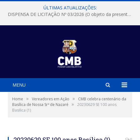
ÚLTIMAS ATUALIZAÇÕES:
DISPENSA DE LICITAÇÃO Nº 03/2026 (O objeto da presente dispensa é a escolha da proposta mais vantajosa para a aquisição, de aparelhos de ar condicionado, tipo Split, com material de instalação e fogão industrial, conforme condições, quantidades e exigências estabelecidas no termo de referencia e neste aviso de contratação direta e seus anexos)
MENU
»
»
Home
Vereadores em Ação
CMB celebra centenário da
»
Basílica de Nossa Srª de Nazaré
20230629 SE 100 anos
Basilica (1)
20230629 SE 100 anos Basilica (1)
0