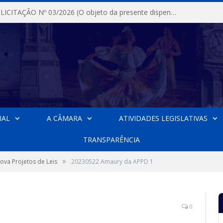
DISPENSA DE LICITAÇÃO Nº 03/2026 (O objeto da presente dispensa é a escolha da proposta mais vantajosa para a aquisição, de aparelhos de ar condicionado, tipo Split, com material de instalação e fogão industrial, conforme condições, quantidades e exigências estabelecidas no termo de referencia e neste aviso de contratação direta e seus anexos)
IAL
A CÂMARA
ATIVIDADES LEGISLATIVAS
TRANSPARÊNCIA
»
va Projetos de Leis
20230522 Amaury da APPD 1
0