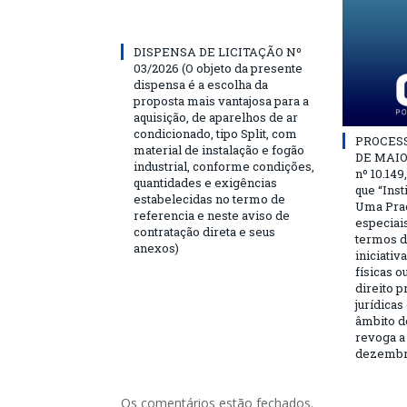
DISPENSA DE LICITAÇÃO Nº
03/2026 (O objeto da presente
dispensa é a escolha da
proposta mais vantajosa para a
aquisição, de aparelhos de ar
condicionado, tipo Split, com
PROCESSO
material de instalação e fogão
DE MAIO 
industrial, conforme condições,
nº 10.149
quantidades e exigências
que “Ins
estabelecidas no termo de
Uma Praç
referencia e neste aviso de
especiai
contratação direta e seus
termos d
anexos)
iniciativ
físicas o
direito 
jurídicas
âmbito d
revoga a 
dezembro
Os comentários estão fechados.