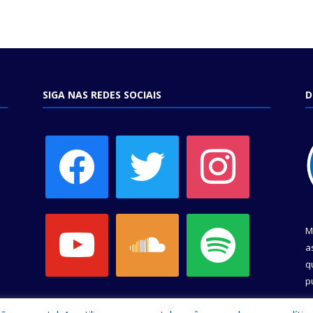
SIGA NAS REDES SOCIAIS
D
facebook
twitter
instagram
youtube
soundcloud
spotify
M
a
q
p
C