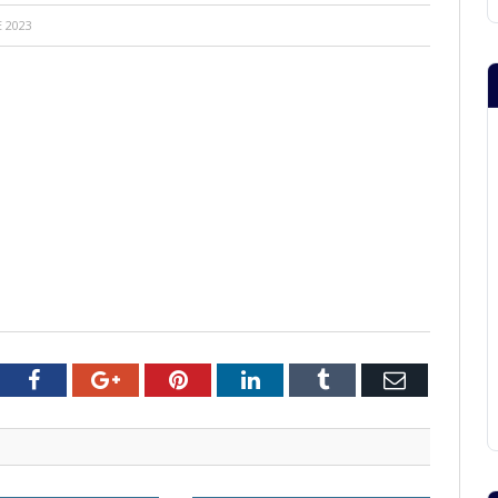
E 2023
tter
Facebook
Google+
Pinterest
LinkedIn
Tumblr
Email