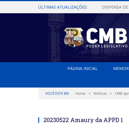
ÚLTIMAS ATUALIZAÇÕES:
PÁGINA INICIAL
MEMOR
»
»
VOCÊ ESTÁ EM:
Home
Notícias
CMB apro
Amaury da APPD
20230522 Amaury da APPD 1